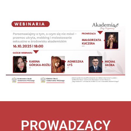
Porozmawiajmy o tym, o czym się
nie mówi – przemoc ukryta,
mobbing i molestowanie seksualne
w środowisku akademickim
Moderator: mgr Małgorzata Kuczera
Eksperci: Dr Michał Skóra
Dr Agnieszka Łyś
Dr Karina Górska-Rożej
PROWADZĄCY