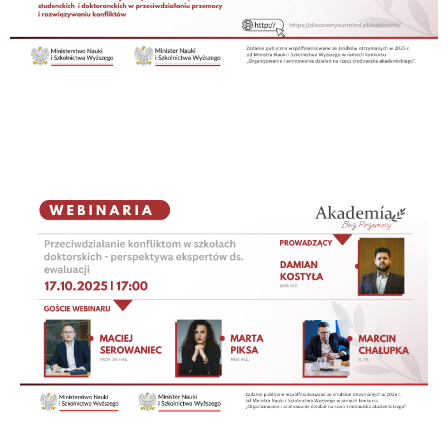
Przeciwdziałanie konfliktom w
szkołach doktorskich - perspektywa
ekspertów ds. ewaluacji
Moderator: mgr inż. Damian Kostyła
Eksperci: prof. dr hab. Maciej Serowaniec
mgr inż. Marta Piksa
r.pr. Marcin Chałupka